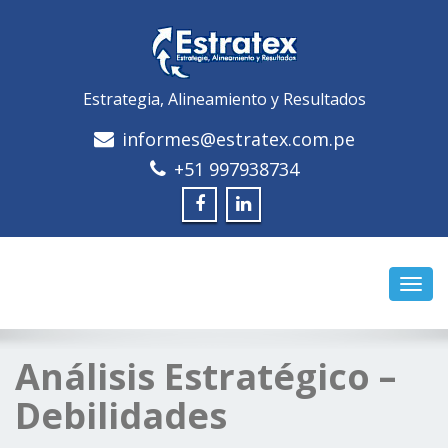
Estrategia, Alineamiento y Resultados
informes@estratex.com.pe
+51 997938734
Camb
naveg
Análisis Estratégico –
Debilidades