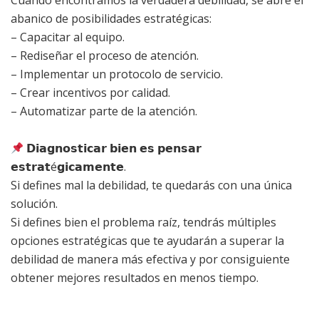
Cuando encontramos la verdadera debilidad, se abre el
abanico de posibilidades estratégicas:
– Capacitar al equipo.
– Rediseñar el proceso de atención.
– Implementar un protocolo de servicio.
– Crear incentivos por calidad.
– Automatizar parte de la atención.
𝗗𝗶𝗮𝗴𝗻𝗼𝘀𝘁𝗶𝗰𝗮𝗿 𝗯𝗶𝗲𝗻 𝗲𝘀 𝗽𝗲𝗻𝘀𝗮𝗿
𝗲𝘀𝘁𝗿𝗮𝘁é𝗴𝗶𝗰𝗮𝗺𝗲𝗻𝘁𝗲.
Si defines mal la debilidad, te quedarás con una única
solución.
Si defines bien el problema raíz, tendrás múltiples
opciones estratégicas que te ayudarán a superar la
debilidad de manera más efectiva y por consiguiente
obtener mejores resultados en menos tiempo.