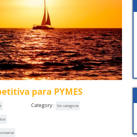
etitiva para PYMES
Category :
e
Sin categoría
stos
cionarse