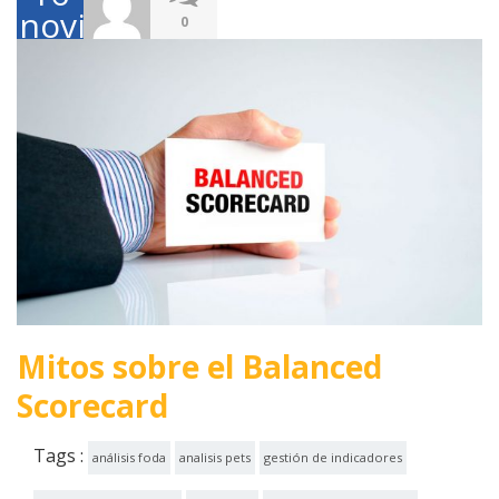
noviembre,
0
2017
Mitos sobre el Balanced
Scorecard
Tags :
análisis foda
analisis pets
gestión de indicadores