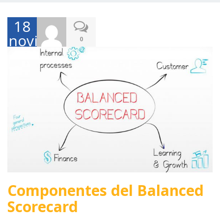
18
noviembre,
0
2017
Componentes del Balanced
Scorecard